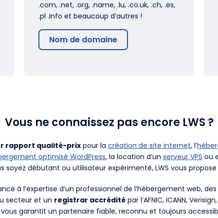
.com, .net, .org, .name, .lu, .co.uk, .ch, .es,
.pl .info et beaucoup d’autres !
Nom de domaine
Vous ne connaissez pas encore LWS ?
r rapport qualité-prix
pour la
création de site internet
, l’
hébe
bergement optimisé WordPress
, la location d’un
serveur VPS
ou e
us soyez débutant ou utilisateur expérimenté, LWS vous propose 
fiance à l’expertise d’un professionnel de l’hébergement web, d
du secteur et un
registrar accrédité
par l’AFNIC, ICANN, Verisign
 vous garantit un partenaire fiable, reconnu et toujours accessib